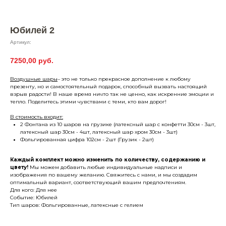
Юбилей 2
Артикул:
7250,00
руб.
Воздушные шары
– это не только прекрасное дополнение к любому
презенту, но и самостоятельный подарок, способный вызвать настоящий
взрыв радости! В наше время ничто так не ценно, как искренние эмоции и
тепло. Поделитесь этими чувствами с теми, кто вам дорог!
В стоимость входит:
2 Фонтана из 10 шаров на грузике (латексный шар с конфетти 30см - 3шт,
латексный шар 30см - 4шт, латексный шар хром 30см - 3шт)
Фольгированная цифра 102см - 2шт (Грузик - 2шт)
Каждый комплект можно изменить по количеству, содержанию и
цвету!
Мы можем добавить любые индивидуальные надписи и
изображения по вашему желанию. Свяжитесь с нами, и мы создадим
оптимальный вариант, соответствующий вашим предпочтениям.
Для кого: Для нее
Событие: Юбилей
Тип шаров: Фольгированные, латексные с гелием