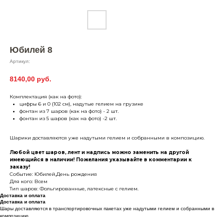
Юбилей 8
Артикул:
8140,00
руб.
Комплектация (как на фото):
цифры 6 и 0 (102 см), надутые гелием на грузике
фонтан из 7 шаров (как на фото) - 2 шт.
фонтан из 5 шаров (как на фото) -2 шт.
Шарики доставляются уже надутыми гелием и собранными в композицию.
Любой цвет шаров, лент и надпись можно заменить на другой
имеющийся в наличии! Пожелания указывайте в комментарии к
заказу!
Событие: Юбилей,День рождения
Для кого: Всем
Тип шаров: Фольгированные, латексные с гелием.
Доставка и оплата
Доставка и оплата
Шары доставляются в транспортировочных пакетах уже надутыми гелием и собранными в
композицию.