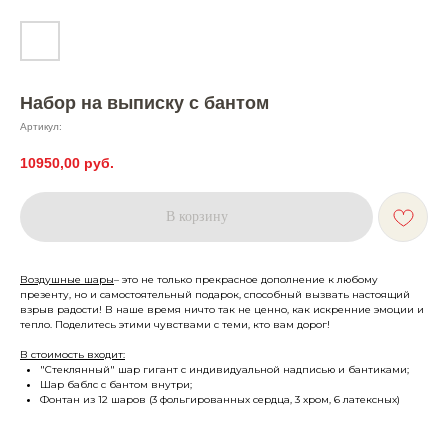
Набор на выписку с бантом
Артикул:
10950,00
руб.
В корзину
Воздушные шары
– это не только прекрасное дополнение к любому
презенту, но и самостоятельный подарок, способный вызвать настоящий
взрыв радости! В наше время ничто так не ценно, как искренние эмоции и
тепло. Поделитесь этими чувствами с теми, кто вам дорог!
В стоимость входит:
"Стеклянный" шар гигант с индивидуальной надписью и бантиками;
Шар баблс с бантом внутри;
Фонтан из 12 шаров (3 фольгированных сердца, 3 хром, 6 латексных)