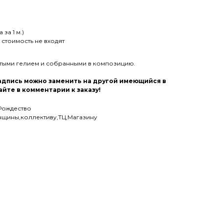
за 1 м.)
стоимость не входят
утыми гелием и собранными в композицию.
надпись можно заменить на другой имеющийся в
йте в комментарии к заказу!
Рождество
енщины,коллективу,ТЦ,Магазину