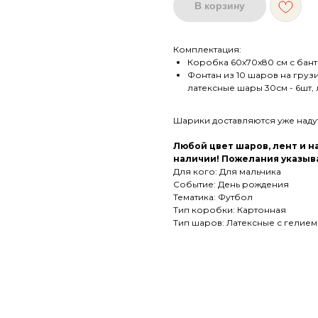
В корзину
Комплектация:
Коробка 60х70х80 см с бан
Фонтан из 10 шаров на груз
латексные шары 30см - 6шт, 
Шарики доставляются уже над
Любой цвет шаров, лент и 
наличии! Пожелания указыва
Для кого: Для мальчика
Событие: День рождения
Тематика: Футбол
Тип коробки: Картонная
Тип шаров: Латексные с гелием