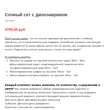
Сочный сет с динозавриком
Артикул:
4700,00
руб.
Воздушные шары
– это не только прекрасное дополнение к любому
презенту, но и самостоятельный подарок, способный вызвать настоящий
взрыв радости! В наше время ничто так не ценно, как искренние эмоции и
тепло. Поделитесь этими чувствами с теми, кто вам дорог!
В стоимость входит:
Фонтан из шаров на грузике (латексные шары 30см - 8шт,
фольгированный шар с индивидуальной надписью 42см -
1шт,фольгированный шар 42см - 1шт)
Фольгированная цифра на грузике 102см - 1шт
Фольгированный динозаврик на грузике 40см - 1шт
Каждый комплект можно изменить по количеству, содержанию и
цвету!
Мы можем добавить любые индивидуальные надписи и
изображения по вашему желанию. Свяжитесь с нами, и мы создадим
оптимальный вариант, соответствующий вашим предпочтениям.
Для кого: Дети, Для девочки,Для мальчика
Событие: Детский день рождения
Тематика: Сочный сет с динозавриком