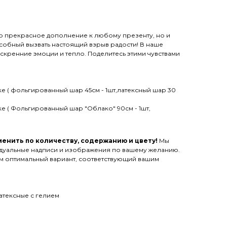
ько прекрасное дополнение к любому презенту, но и
собный вызвать настоящий взрыв радости! В наше
 искренние эмоции и тепло. Поделитесь этими чувствами
ке ( фольгированный шар 45см - 1шт,латексный шар 30
ке ( Фольгированный шар "Облако" 90см - 1шт,
енить по количеству, содержанию и цвету!
Мы
дуальные надписи и изображения по вашему желанию.
им оптимальный вариант, соответствующий вашим
атексные с гелием