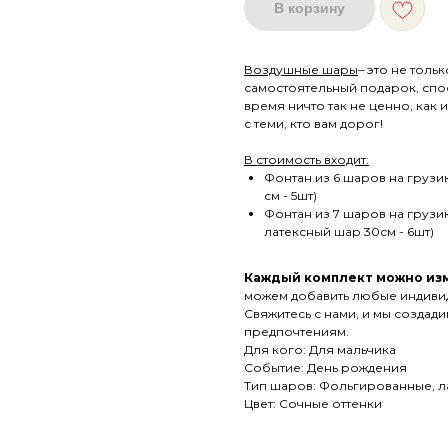
В корзину
Воздушные шары
– это не тол
самостоятельный подарок, спо
время ничто так не ценно, как
с теми, кто вам дорог!
В стоимость входит:
Фонтан из 6 шаров на грузи
см - 5шт)
Фонтан из 7 шаров на грузи
латексный шар 30см - 6шт)
Каждый комплект можно изм
можем добавить любые индиви
Свяжитесь с нами, и мы создад
предпочтениям.
Для кого: Для мальчика
Событие: День рождения
Тип шаров: Фольгированные, л
Цвет: Сочные оттенки