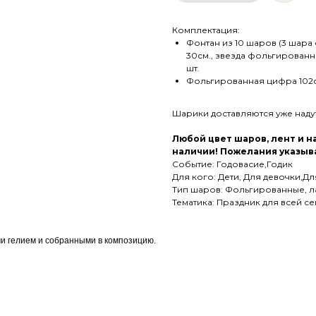
Комплектация:
Фонтан из 10 шаров (3 шара 
30см., звезда фольгированна
шт.
Фольгированная цифра 102см
Шарики доставляются уже над
Любой цвет шаров, лент и 
наличии! Пожелания указыва
Событие: Годовасие,Годик
Для кого: Дети, Для девочки,Дл
Тип шаров: Фольгированные, л
Тематика: Праздник для всей с
и гелием и собранными в композицию.