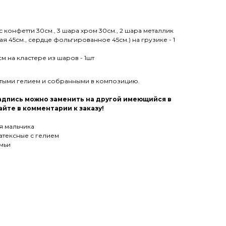
с конфетти 30см., 3 шара хром 30см., 2 шара металлик
я 45см., сердце фольгированное 45см.) на грузике - 1
 на кластере из шаров - 1шт
утыми гелием и собранными в композицию.
надпись можно заменить на другой имеющийся в
йте в комментарии к заказу!
я мальчика
атексные с гелием
емьи