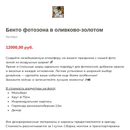
Бенто фотозона в оливково-золотом
Артикул:
12000,00
руб.
Создайте незабываемую атмосферу на вашем празднике с нашей фото
зоной из воздушных шаров! 🌈
Яркие и стильные шары идеально подойдут для фотосессий, добавив красок
и веселья в каждое мгновение. Легкая установка и широкий выбор
дизайнов — сделайте ваше событие еще более особенным!
Закажите сейчас и запечатлейте лучшие моменты! 🎉📸
В стоимость входит(как на фото):
Мольберт
Круг d-70см
Индивидуальная надпись
Гирлянда разнокалиберная 2,5м
Декор
Все декорированные материалы и каркасы предоставляются в аренду.
Стоимость рассчитывается за 1 сутки. Сборка, монтаж и транспортировка