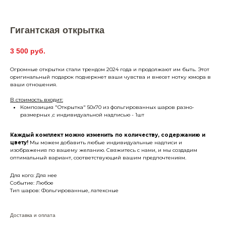
Гигантская открытка
3 500
руб.
Огромные открытки стали трендом 2024 года и продолжают им быть. Этот
оригинальный подарок подчеркнет ваши чувства и внесет нотку юмора в
ваши отношения.
В стоимость входит:
Композиция "Открытка" 50х70 из фольгированных шаров разно-
размерных ,с индивидуальной надписью - 1шт
Каждый комплект можно изменить по количеству, содержанию и
цвету!
Мы можем добавить любые индивидуальные надписи и
изображения по вашему желанию. Свяжитесь с нами, и мы создадим
оптимальный вариант, соответствующий вашим предпочтениям.
Для кого: Для нее
Событие: Любое
Тип шаров: Фольгированные, латексные
Доставка и оплата