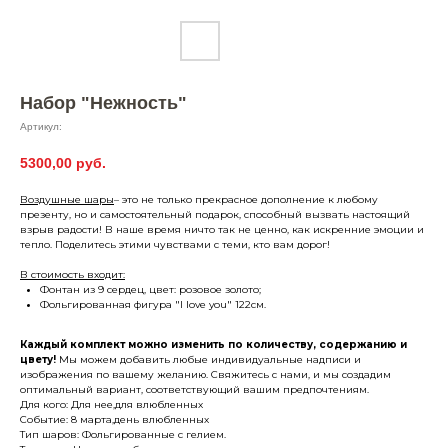
Набор "Нежность"
Артикул:
5300,00
руб.
Воздушные шары
– это не только прекрасное дополнение к любому
презенту, но и самостоятельный подарок, способный вызвать настоящий
взрыв радости! В наше время ничто так не ценно, как искренние эмоции и
тепло. Поделитесь этими чувствами с теми, кто вам дорог!
В стоимость входит:
Фонтан из 9 сердец, цвет: розовое золото;
Фольгированная фигура "I love you" 122см.
Каждый комплект можно изменить по количеству, содержанию и
цвету!
Мы можем добавить любые индивидуальные надписи и
изображения по вашему желанию. Свяжитесь с нами, и мы создадим
оптимальный вариант, соответствующий вашим предпочтениям.
Для кого: Для нее,для влюбленных
Событие: 8 марта,день влюбленных
Тип шаров: Фольгированные с гелием.