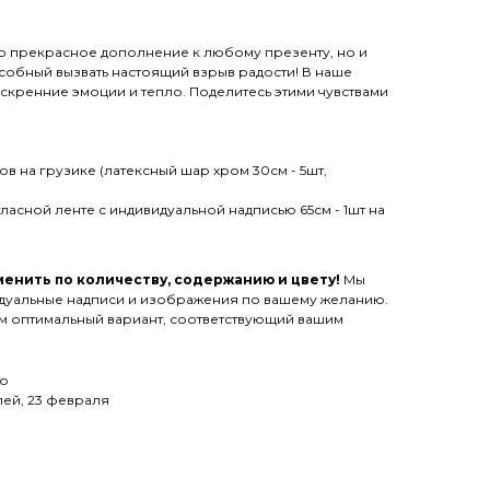
ько прекрасное дополнение к любому презенту, но и
собный вызвать настоящий взрыв радости! В наше
 искренние эмоции и тепло. Поделитесь этими чувствами
в на грузике (латексный шар хром 30см - 5шт,
ласной ленте с индивидуальной надписью 65см - 1шт на
енить по количеству, содержанию и цвету!
Мы
дуальные надписи и изображения по вашему желанию.
им оптимальный вариант, соответствующий вашим
го
ей, 23 февраля