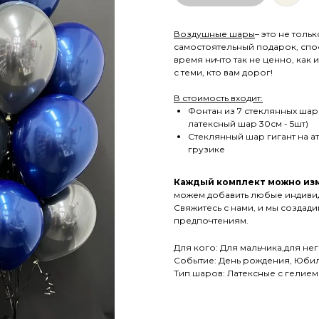
Воздушные шары
– это не тол
самостоятельный подарок, спо
время ничто так не ценно, как
с теми, кто вам дорог!
В стоимость входит:
Фонтан из 7 стеклянных шаро
латексный шар 30см - 5шт)
Стеклянный шар гигант на ат
грузике
Каждый комплект можно изм
можем добавить любые индиви
Свяжитесь с нами, и мы создад
предпочтениям.
Для кого: Для мальчика,для не
Событие: День рождения, Юбил
Тип шаров: Латексные с гелием