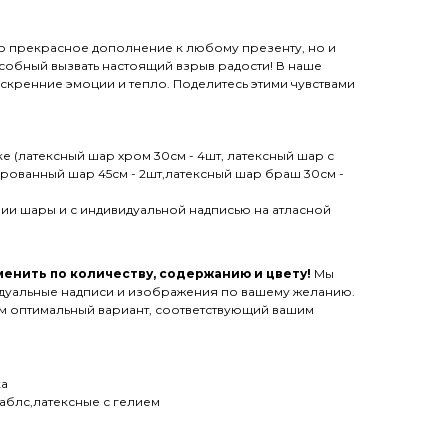
ько прекрасное дополнение к любому презенту, но и
собный вызвать настоящий взрыв радости! В наше
 искренние эмоции и тепло. Поделитесь этими чувствами
ке (латексный шар хром 30см - 4шт, латексный шар с
ированный шар 45см - 2шт,латексный шар браш 30см -
ии шары и с индивидуальной надписью на атласной
енить по количеству, содержанию и цвету!
Мы
дуальные надписи и изображения по вашему желанию.
им оптимальный вариант, соответствующий вашим
ка
аблс,латексные с гелием