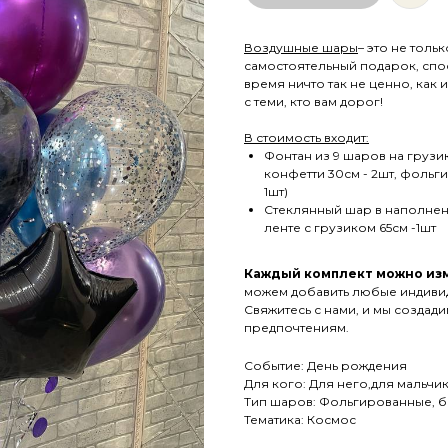
Воздушные шары
– это не тол
самостоятельный подарок, спо
время ничто так не ценно, как
с теми, кто вам дорог!
В стоимость входит:
Фонтан из 9 шаров на грузи
конфетти 30см - 2шт, фольг
1шт)
Стеклянный шар в наполнен
ленте с грузиком 65см -1шт
Каждый комплект можно изм
можем добавить любые индиви
Свяжитесь с нами, и мы создад
предпочтениям.
Событие: День рождения
Для кого: Для него,для мальчи
Тип шаров: Фольгированные, б
Тематика: Космос