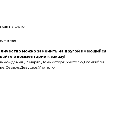
м как на фото
ном виде
количество можно заменить на другой имеющийся
вайте в комментарии к заказу!
 Рождения , 8 марта,День матери,Учителю,1 сентября
шке,Сестре,Девушке,Учителю