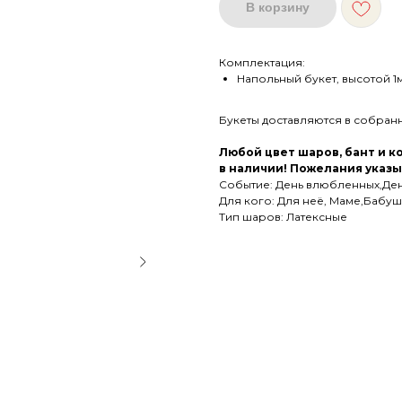
В корзину
Комплектация:
Напольный букет, высотой 1
Букеты доставляются в собран
Любой цвет шаров, бант и 
в наличии! Пожелания указы
Событие: День влюбленных,День
Для кого: Для неё, Маме,Бабу
Тип шаров: Латексные