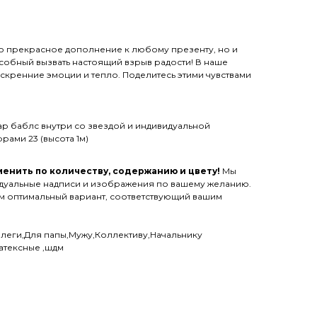
ько прекрасное дополнение к любому презенту, но и
собный вызвать настоящий взрыв радости! В наше
 искренние эмоции и тепло. Поделитесь этими чувствами
р баблс внутри со звездой и индивидуальной
рами 23 (высота 1м)
енить по количеству, содержанию и цвету!
Мы
дуальные надписи и изображения по вашему желанию.
им оптимальный вариант, соответствующий вашим
ллеги,Для папы,Мужу,Коллективу,Начальнику
атексные ,шдм