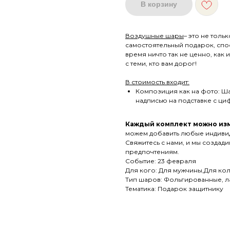
В корзину
Воздушные шары
– это не тол
самостоятельный подарок, спо
время ничто так не ценно, как
с теми, кто вам дорог!
В стоимость входит:
Композиция как на фото: Ша
надписью на подставке с циф
Каждый комплект можно изм
можем добавить любые индиви
Свяжитесь с нами, и мы создад
предпочтениям.
Событие: 23 февраля
Для кого: Для мужчины,Для ко
Тип шаров: Фольгированные, л
Тематика: Подарок защитнику