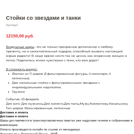
Стойки со звездами и танки
Артикул:
12150,00
руб.
Воздушные шары
– это не только прекрасное дополнение к любому
презенту, но и самостоятельный подарок, способный вызвать настоящий
взрыв радости! В наше время ничто так не ценно, как искренние эмоции и
тепло. Поделитесь этими чувствами с теми, кто вам дорог!
В стоимость входит:
Фонтан из 11 шаров (3 фольгированные фигуры, 4 милитари, 4
латексных);
Две напольные стойки с фольгированными звездами с
индивидуальными надписями;
Грузики
Событие: 23 февраля
Для кого: Для мужчины,Для коллеги,Для папы,Мужу,Коллективу,Начальнику
Тип шаров: Фольгированные, латексные
Доставка и оплата
Доставка и оплата
Шары доставляются в транспортировочных пакетах уже надутыми гелием и собранными в
композицию.
Оплата производится онлайн по ссылке от менеджера.
Доставка по г. Павловский Посад - 250₽